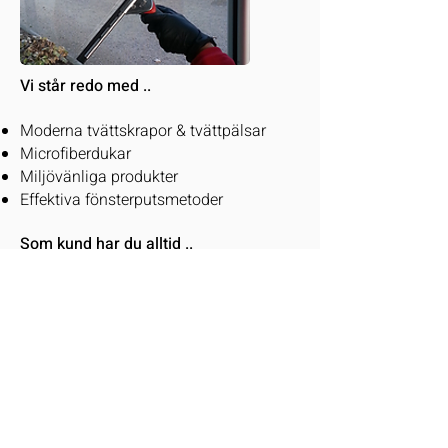
Vi står redo med ..
Moderna tvättskrapor & tvättpälsar
Microfiberdukar
Miljövänliga produkter
Effektiva fönsterputsmetoder
Som kund har du alltid ..
Rätt till 100 % nöjd kund garanti
Odalvägen 3
151 52 Södertälje
info@tibs.se
Tel:
070 558 12 49