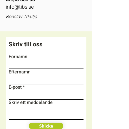
info@tibs.se
Borislav Trkulja
Skriv till oss
Förnamn
Efternamn
E-post
Skriv ett meddelande
Skicka