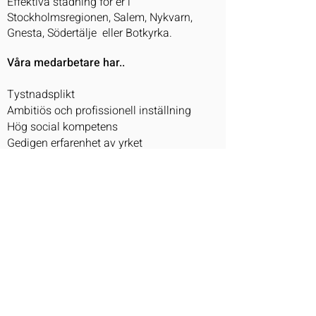
Effektiva städning för er i
Stockholmsregionen, Salem, Nykvarn,
Gnesta, Södertälje
eller Botkyrka.
Våra medarbetare har..
Tystnadsplikt
Ambitiös och profissionell inställning
Hög social kompetens
Gedigen erfarenhet av yrket
Vi står redo med ..
Miljövänliga produkter
Effektiva & Kvalitativa städmetoder
Som kund har du alltid ..
Rätt till 100 % nöjd kund garanti